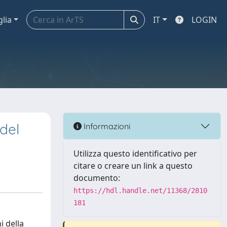
glia
IT
LOGIN
del
Informazioni
Utilizza questo identificativo per
citare o creare un link a questo
documento:
https://hdl.handle.net/11368/2810
181
i della