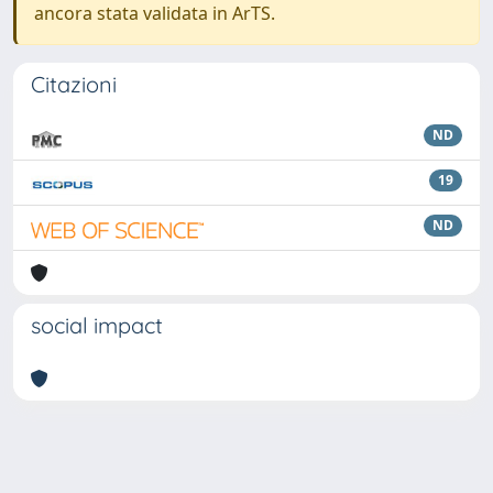
ancora stata validata in ArTS.
Citazioni
ND
19
ND
social impact