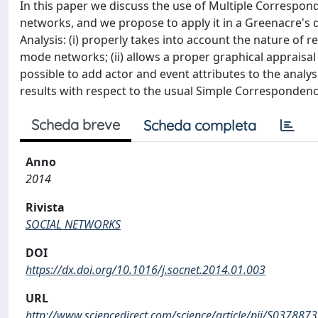
In this paper we discuss the use of Multiple Correspon
networks, and we propose to apply it in a Greenacre's
Analysis: (i) properly takes into account the nature of 
mode networks; (ii) allows a proper graphical appraisal o
possible to add actor and event attributes to the analysi
results with respect to the usual Simple Correspondenc
Scheda breve
Scheda completa
Anno
2014
Rivista
SOCIAL NETWORKS
DOI
https://dx.doi.org/10.1016/j.socnet.2014.01.003
URL
http://www.sciencedirect.com/science/article/pii/S03788