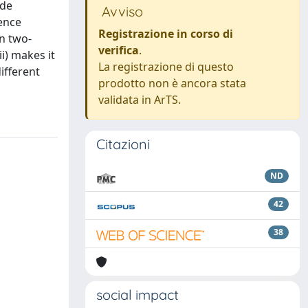
ode
Avviso
ence
Registrazione in corso di
in two-
verifica
.
i) makes it
La registrazione di questo
ifferent
prodotto non è ancora stata
validata in ArTS.
Citazioni
ND
42
38
social impact