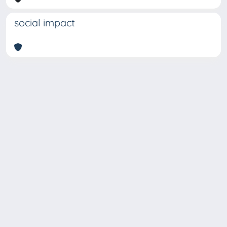
social impact
Copyright © 2026
Università degli Studi Trieste |
Dove
siamo
|
Privacy
Piazzale Europa,1 34127 Trieste, Italia -