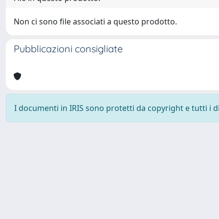
Non ci sono file associati a questo prodotto.
Pubblicazioni consigliate
I documenti in IRIS sono protetti da copyright e tutti i di
Università degli Studi Trieste |
Dove siamo
|
Privacy
Piazzale Europa,1 34127 Trieste, Italia - Tel. +39 040.558.7111 - 