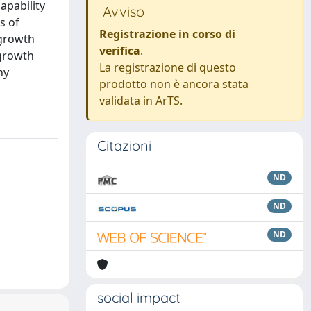
apability
Avviso
s of
Registrazione in corso di
 growth
verifica
.
 growth
La registrazione di questo
ny
prodotto non è ancora stata
validata in ArTS.
Citazioni
ND
ND
ND
social impact