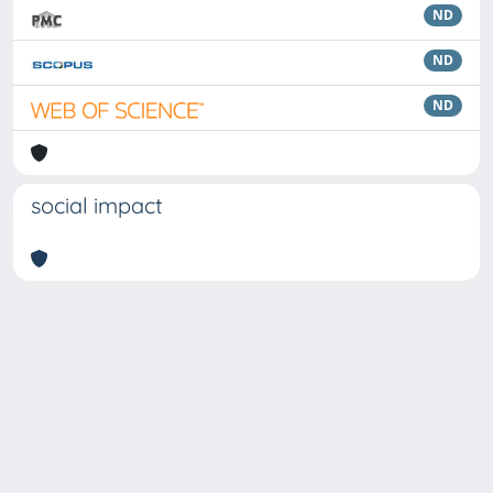
ND
ND
ND
social impact