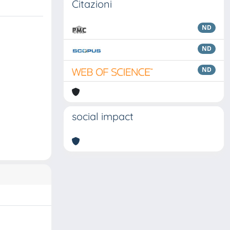
Citazioni
ND
ND
ND
social impact