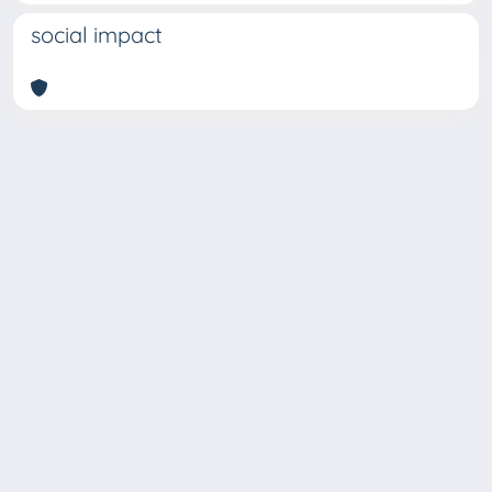
social impact
Copyright © 2026
Università degli Studi Trieste |
Dove
siamo
|
Privacy
Piazzale Europa,1 34127 Trieste, Italia -
Tel. +39 040.558.7111 - P.IVA 00211830328