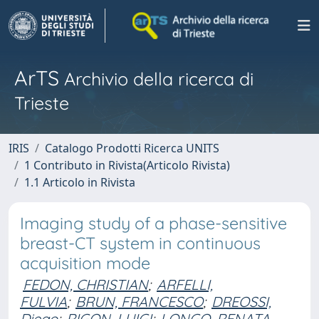
ArTS
Archivio della ricerca di
Trieste
IRIS
Catalogo Prodotti Ricerca UNITS
1 Contributo in Rivista(Articolo Rivista)
1.1 Articolo in Rivista
Imaging study of a phase-sensitive
breast-CT system in continuous
acquisition mode
FEDON, CHRISTIAN
;
ARFELLI,
FULVIA
;
BRUN, FRANCESCO
;
DREOSSI,
Diego
;
RIGON, LUIGI
;
LONGO, RENATA