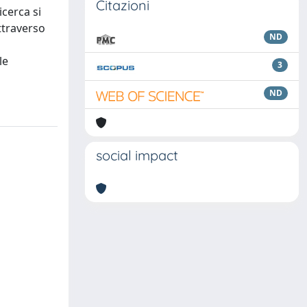
Citazioni
icerca si
attraverso
ND
le
3
ND
social impact