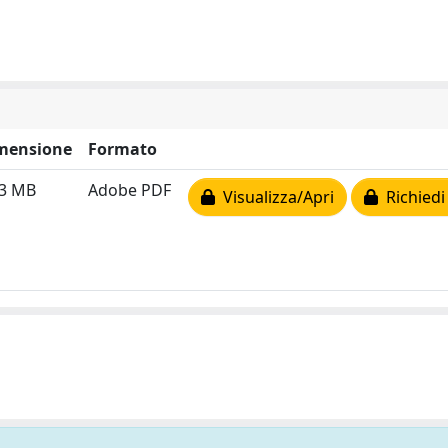
mensione
Formato
03 MB
Adobe PDF
Visualizza/Apri
Richiedi