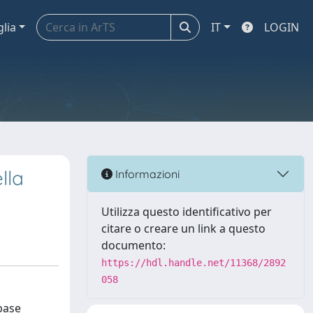
glia
IT
LOGIN
lla
Informazioni
Utilizza questo identificativo per
citare o creare un link a questo
documento:
https://hdl.handle.net/11368/2892
058
 base