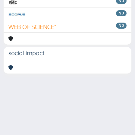
ND
ND
ND
social impact