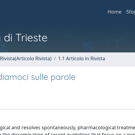
Home
Sfo
 di Trieste
Rivista(Articolo Rivista)
1.1 Articolo in Rivista
diamoci sulle parole
ogical and resolves spontaneously, pharmacological treatme
e the dissemination of recent guidelines that focus on a no