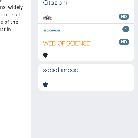
Citazioni
ns, widely
om relief
ND
e of the
st in
1
ND
social impact