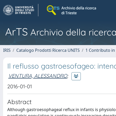
ArTS
Archivio della ricerca
IRIS
Catalogo Prodotti Ricerca UNITS
1 Contributo in 
Il reflusso gastroesofageo: inten
VENTURA, ALESSANDRO
;
2016-01-01
Abstract
Although gastroesophageal reflux in infants is physiol
paediatric population is continuously increasing despit