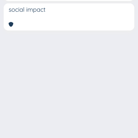
social impact
Copyright © 2026
Università degli Studi Trieste |
Dove
siamo
|
Privacy
Piazzale Europa,1 34127 Trieste, Italia -
Tel. +39 040.558.7111 - P.IVA 00211830328