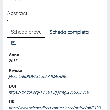
Abstract
-
Scheda breve
Scheda completa
Anno
2016
Rivista
JACC. CARDIOVASCULAR IMAGING
DOI
https://dx.doi.org/10.1016/j.jcmg.2015.03.016
URL
http://www.sciencedirect.com/science/article/pii/S193