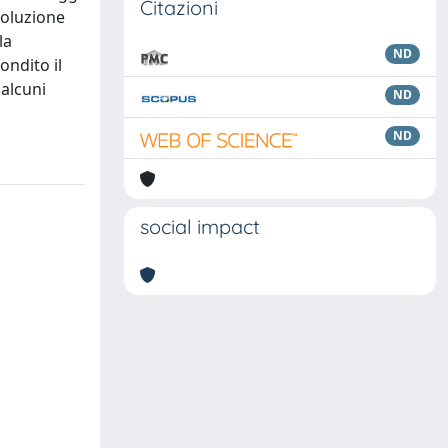
Citazioni
voluzione
la
ND
ondito il
 alcuni
ND
ND
social impact