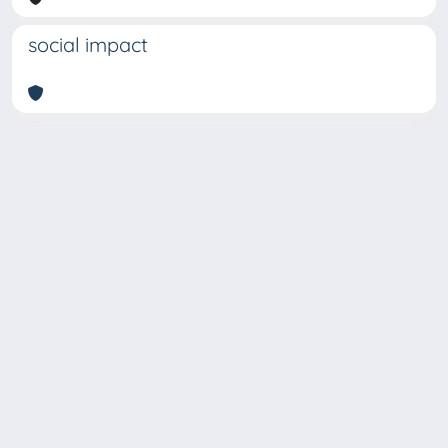
social impact
Copyright © 2026
Università degli Studi Trieste |
Dove
siamo
|
Privacy
Piazzale Europa,1 34127 Trieste, Italia -