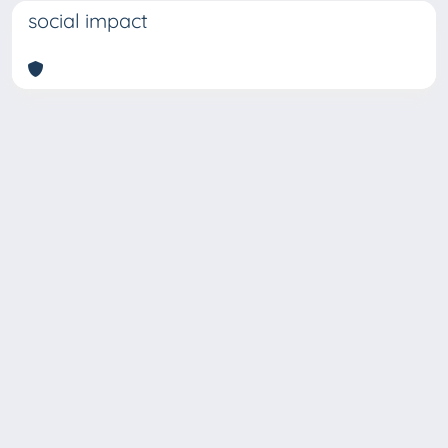
social impact
Copyright © 2026
Università degli Studi Trieste |
Dove
siamo
|
Privacy
Piazzale Europa,1 34127 Trieste, Italia -
Tel. +39 040.558.7111 - P.IVA 00211830328