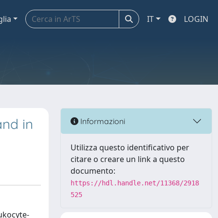
glia
IT
LOGIN
and in
Informazioni
Utilizza questo identificativo per
citare o creare un link a questo
documento:
https://hdl.handle.net/11368/2918
525
ukocyte-