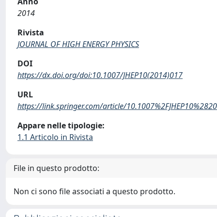
Anno
2014
Rivista
JOURNAL OF HIGH ENERGY PHYSICS
DOI
https://dx.doi.org/doi:10.1007/JHEP10(2014)017
URL
https://link.springer.com/article/10.1007%2FJHEP10%28
Appare nelle tipologie:
1.1 Articolo in Rivista
File in questo prodotto:
Non ci sono file associati a questo prodotto.