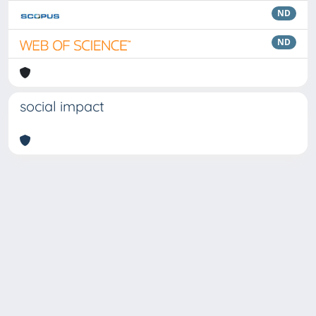
ND
ND
social impact