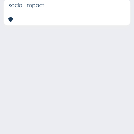
social impact
Copyright © 2026
Università degli Studi Trieste |
Dove
siamo
|
Privacy
Piazzale Europa,1 34127 Trieste, Italia -
Tel. +39 040.558.7111 - P.IVA 00211830328
- C.F. 80013890324 - P.E.C.: