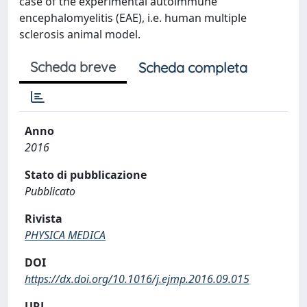
case of the experimental autoimmune
encephalomyelitis (EAE), i.e. human multiple
sclerosis animal model.
Scheda breve
Scheda completa
Anno
2016
Stato di pubblicazione
Pubblicato
Rivista
PHYSICA MEDICA
DOI
https://dx.doi.org/10.1016/j.ejmp.2016.09.015
URL