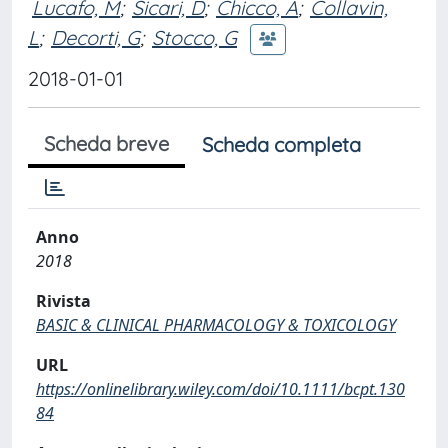
Lucafo, M
;
Sicari, D
;
Chicco, A
;
Collavin,
L
;
Decorti, G
;
Stocco, G
2018-01-01
Scheda breve
Scheda completa
Anno
2018
Rivista
BASIC & CLINICAL PHARMACOLOGY & TOXICOLOGY
URL
https://onlinelibrary.wiley.com/doi/10.1111/bcpt.130
84