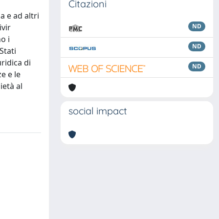
Citazioni
 e ad altri
vir
ND
o i
ND
Stati
ridica di
ND
e e le
ietà al
social impact