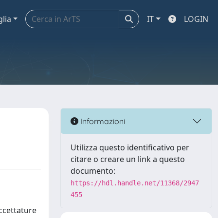
glia
IT
LOGIN
Informazioni
Utilizza questo identificativo per
citare o creare un link a questo
documento:
https://hdl.handle.net/11368/2947
455
i
accettature