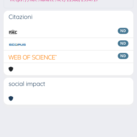
Citazioni
ND
ND
ND
social impact