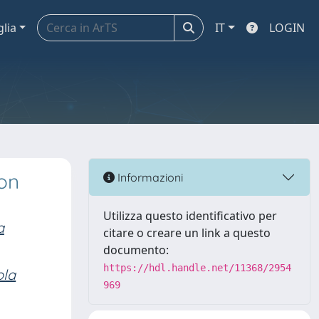
glia
IT
LOGIN
on
Informazioni
Utilizza questo identificativo per
a
citare o creare un link a questo
documento:
https://hdl.handle.net/11368/2954
ola
969