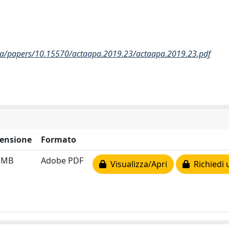
pa/papers/10.15570/actaapa.2019.23/actaapa.2019.23.pdf
ensione
Formato
6 MB
Adobe PDF
Visualizza/Apri
Richiedi 