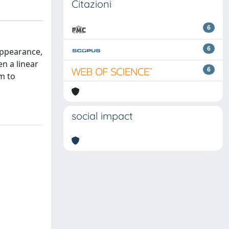
Citazioni
6
6
appearance,
n a linear
6
m to
social impact