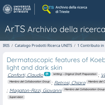
ArTS
Archivio della ricerca
IRIS
Catalogo Prodotti Ricerca UNITS
1 Contributo in 
Dermatoscopic features of Koeb
light and dark skin
Conforti, Claudio
;
V
Writing – Original Draft Preparation
;
Retrosi, Chiara
Membro del Collaboration Group
Membro del C
;
Magaton-Rizzi, Giovanni
Membro del Collaboration Group
Supervision