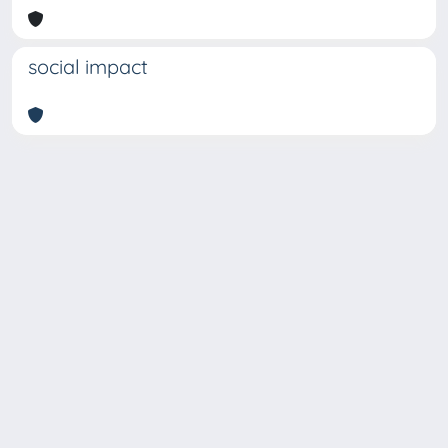
social impact
Copyright © 2026
Università degli Studi Trieste |
Dove
siamo
|
Privacy
Piazzale Europa,1 34127 Trieste, Italia -