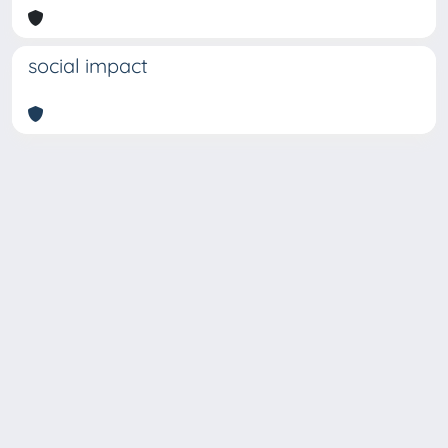
social impact
Copyright © 2026
Università degli Studi Trieste |
Dove
siamo
|
Privacy
Piazzale Europa,1 34127 Trieste, Italia -