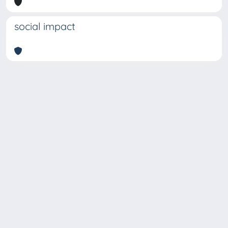
social impact
Copyright © 2026
Università degli Studi Trieste |
Dove
siamo
|
Privacy
Piazzale Europa,1 34127 Trieste, Italia -