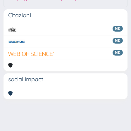
Citazioni
ND
ND
ND
social impact