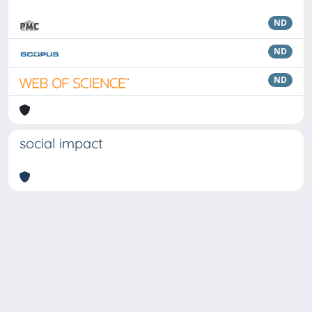
ND
ND
ND
social impact