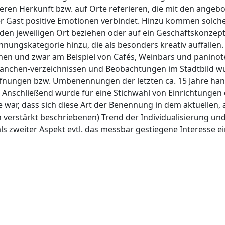
deren Herkunft bzw. auf Orte referieren, die mit den angeb
Gast positive Emotionen verbindet. Hinzu kommen solche,
den jeweiligen Ort beziehen oder auf ein Geschäftskonzep
nungskategorie hinzu, die als besonders kreativ auffallen.
men und zwar am Beispiel von Cafés, Weinbars und paninot
Branchen-verzeichnissen und Beobachtungen im Stadtbild w
röffnungen bzw. Umbenennungen der letzten ca. 15 Jahre han
gt. Anschließend wurde für eine Stichwahl von Einrichtungen 
war, dass sich diese Art der Benennung in dem aktuellen,
ch verstärkt beschriebenen) Trend der Individualisierung un
ls zweiter Aspekt evtl. das messbar gestiegene Interesse e