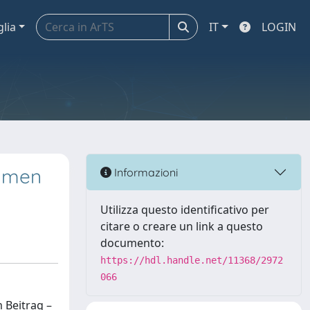
glia
IT
LOGIN
Namen
Informazioni
Utilizza questo identificativo per
citare o creare un link a questo
documento:
https://hdl.handle.net/11368/2972
066
 Beitrag –