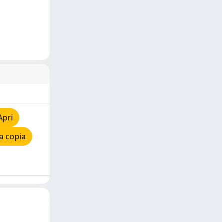
Apri
a copia