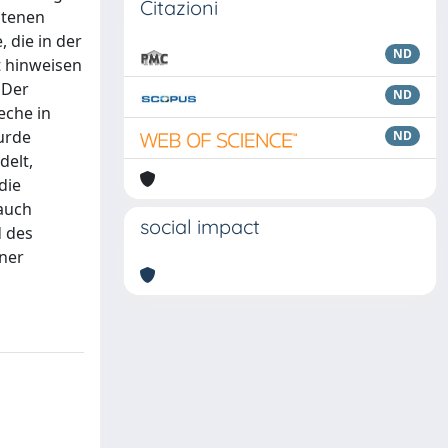
Citazioni
otenen
 die in der
ND
t hinweisen
 Der
ND
eche in
urde
ND
delt,
die
 auch
social impact
d des
iner