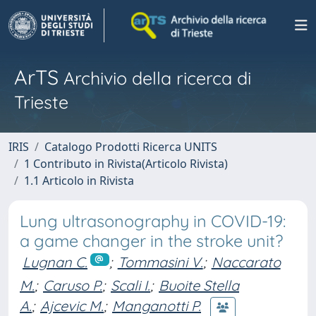
ArTS
Archivio della ricerca di
Trieste
IRIS
Catalogo Prodotti Ricerca UNITS
1 Contributo in Rivista(Articolo Rivista)
1.1 Articolo in Rivista
Lung ultrasonography in COVID-19:
a game changer in the stroke unit?
Lugnan C.
;
Tommasini V.
;
Naccarato
M.
;
Caruso P.
;
Scali I.
;
Buoite Stella
A.
;
Ajcevic M.
;
Manganotti P.