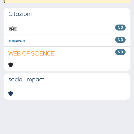
Citazioni
ND
ND
ND
social impact