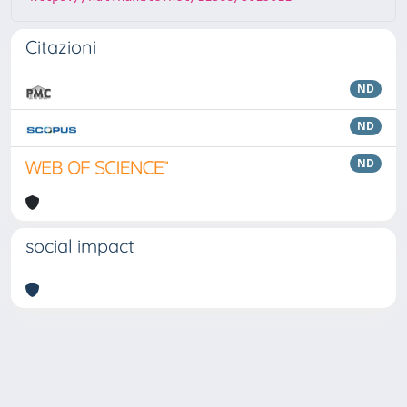
Citazioni
ND
ND
ND
social impact