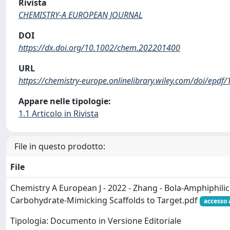
Rivista
CHEMISTRY-A EUROPEAN JOURNAL
DOI
https://dx.doi.org/10.1002/chem.202201400
URL
https://chemistry-europe.onlinelibrary.wiley.com/doi/ep
Appare nelle tipologie:
1.1 Articolo in Rivista
File in questo prodotto:
File
Chemistry A European J - 2022 - Zhang - Bola‐Amphiphil
Carbohydrate‐Mimicking Scaffolds to Target.pdf
accesso 
Tipologia: Documento in Versione Editoriale