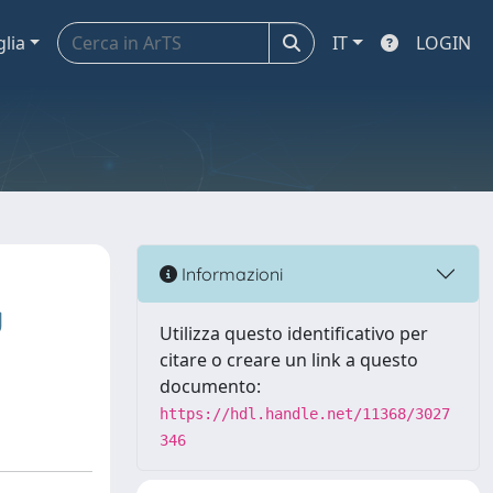
glia
IT
LOGIN
Informazioni
g
Utilizza questo identificativo per
citare o creare un link a questo
documento:
https://hdl.handle.net/11368/3027
346