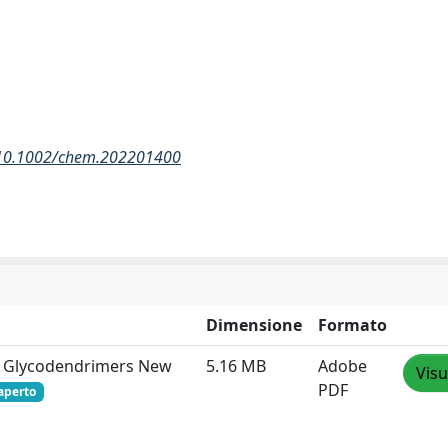
df/10.1002/chem.202201400
Dimensione
Formato
ic Glycodendrimers New
5.16 MB
Adobe
Visu
PDF
aperto