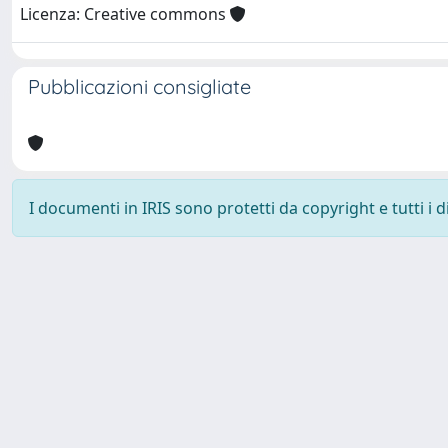
Licenza: Creative commons
Pubblicazioni consigliate
I documenti in IRIS sono protetti da copyright e tutti i di
Università degli Studi Trieste |
Dove siamo
|
Privacy
Piazzale Europa,1 34127 Trieste, Italia - Tel. +39 040.558.7111 - 