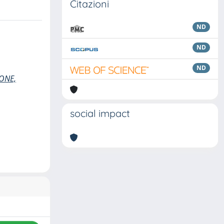
Citazioni
ND
ND
ND
ONE,
social impact