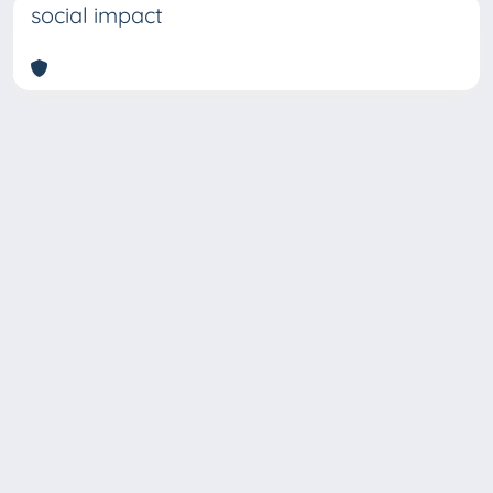
social impact
Copyright © 2026
Università degli Studi Trieste |
Dove
siamo
|
Privacy
Piazzale Europa,1 34127 Trieste, Italia -
Tel. +39 040.558.7111 - P.IVA 00211830328
- C.F. 80013890324 - P.E.C.: