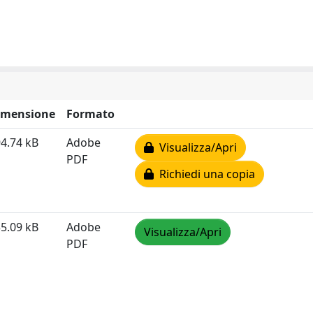
imensione
Formato
4.74 kB
Adobe
Visualizza/Apri
PDF
Richiedi una copia
5.09 kB
Adobe
Visualizza/Apri
PDF