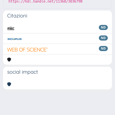
https://hdl.handle.net/11368/3036798
Citazioni
ND
ND
ND
social impact