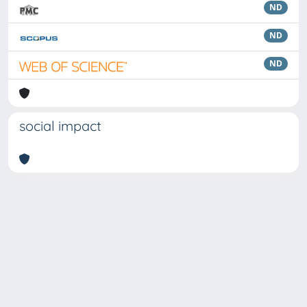
ND
ND
ND
social impact