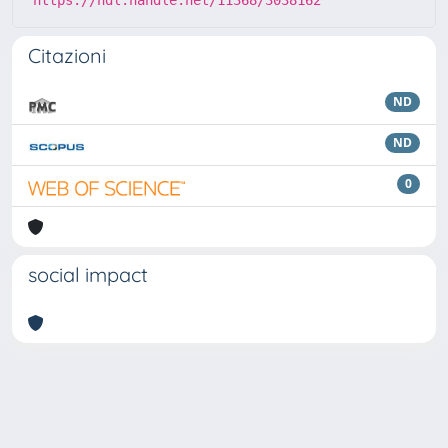
https://hdl.handle.net/11368/3038162
Citazioni
ND
ND
0
social impact