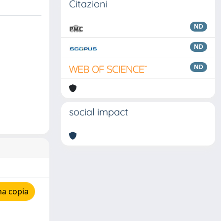
Citazioni
ND
ND
ND
social impact
na copia