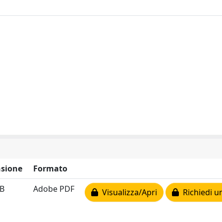
sione
Formato
MB
Adobe PDF
Visualizza/Apri
Richiedi u