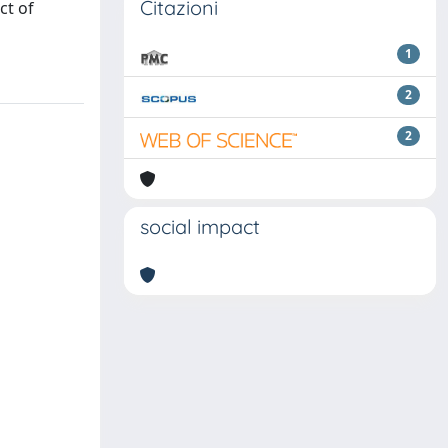
Citazioni
ct of
1
2
2
social impact