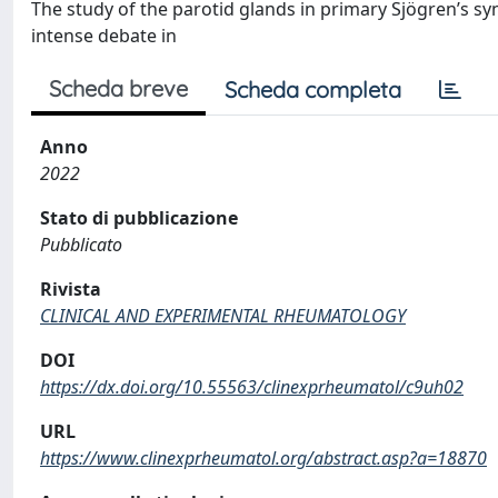
The study of the parotid glands in primary Sjögren’s 
intense debate in
Scheda breve
Scheda completa
Anno
2022
Stato di pubblicazione
Pubblicato
Rivista
CLINICAL AND EXPERIMENTAL RHEUMATOLOGY
DOI
https://dx.doi.org/10.55563/clinexprheumatol/c9uh02
URL
https://www.clinexprheumatol.org/abstract.asp?a=18870