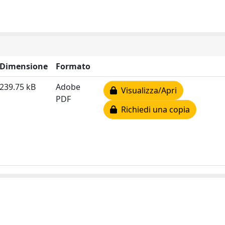
Dimensione
Formato
239.75 kB
Adobe
Visualizza/Apri
PDF
Richiedi una copia