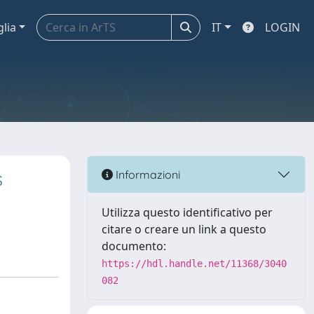
glia
IT
LOGIN
s
Informazioni
Utilizza questo identificativo per
citare o creare un link a questo
documento:
https://hdl.handle.net/11368/3040
082