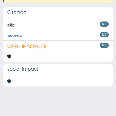
Citazioni
ND
ND
ND
social impact