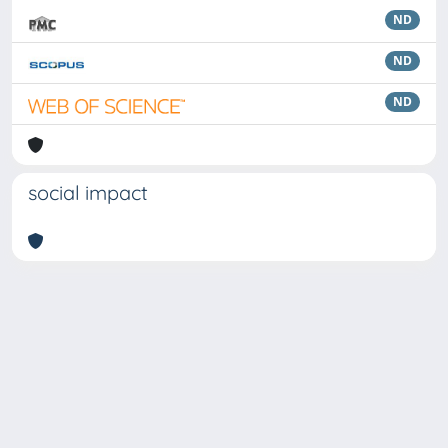
ND
ND
ND
social impact