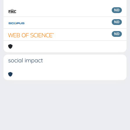
ND
ND
ND
social impact