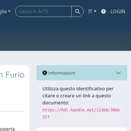
glia
IT
LOGIN
n Furio
Informazioni
Utilizza questo identificativo per
citare o creare un link a questo
documento:
https://hdl.handle.net/11368/3066
377
scoperta