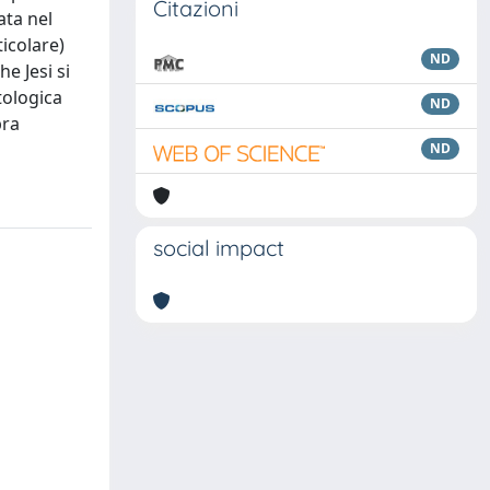
Citazioni
ata nel
ticolare)
ND
e Jesi si
tologica
ND
bra
ND
social impact