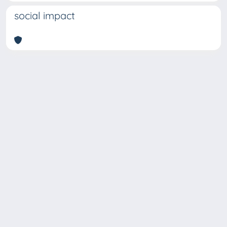
social impact
Copyright © 2026
Università degli Studi Trieste |
Dove
siamo
|
Privacy
Piazzale Europa,1 34127 Trieste, Italia -
Tel. +39 040.558.7111 - P.IVA 00211830328