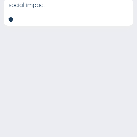
social impact
Copyright © 2026
Università degli Studi Trieste |
Dove
siamo
|
Privacy
Piazzale Europa,1 34127 Trieste, Italia -
Tel. +39 040.558.7111 - P.IVA 00211830328
- C.F. 80013890324 - P.E.C.: