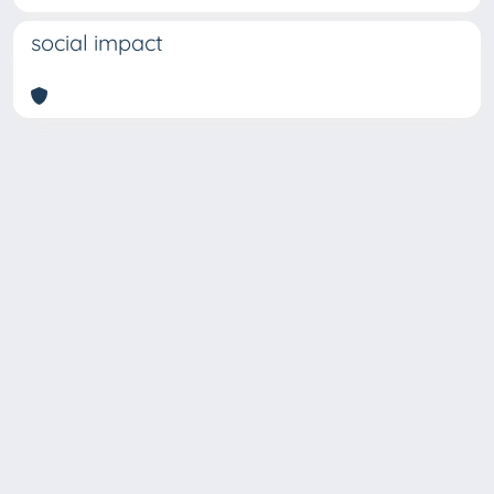
social impact
Copyright © 2026
Università degli Studi Trieste |
Dove
siamo
|
Privacy
Piazzale Europa,1 34127 Trieste, Italia -
Tel. +39 040.558.7111 - P.IVA 00211830328